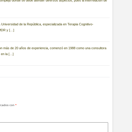
complejo donde se debe atender diversos aspectos, pues la interrelación de
 Universidad de la República, especializada en Terapia Cognitivo-
EMDR y […]
n más de 20 años de experiencia, comenzó en 1988 como una consultora
 en la […]
arcados con
*