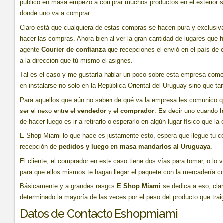
público en masa empezó a comprar muchos productos en el exterior si
donde uno va a comprar.
Claro está que cualquiera de estas compras se hacen pura y exclusiva
hacer las compras. Ahora bien al ver la gran cantidad de lugares que 
agente
Courier de confianza
que recepciones el envió en el país de or
a la dirección que tú mismo el asignes.
Tal es el caso y me gustaría hablar un poco sobre esta empresa com
en instalarse no solo en la República Oriental del Uruguay sino que ta
Para aquellos que aún no saben de qué va la empresa les comunico q
ser el nexo entre el
vendedor
y el
comprador
. Es decir uno cuando h
de hacer luego es ir a retirarlo o esperarlo en algún lugar físico que la
E Shop Miami lo que hace es justamente esto, espera que llegue tu 
recepción de
pedidos y luego en masa mandarlos al Uruguaya
.
El cliente, el comprador en este caso tiene dos vías para tomar, o lo v
para que ellos mismos te hagan llegar el paquete con la mercadería 
Básicamente y a grandes rasgos
E Shop Miami
se dedica a eso, clar
determinado la mayoría de las veces por el peso del producto que trai
Datos de Contacto Eshopmiami