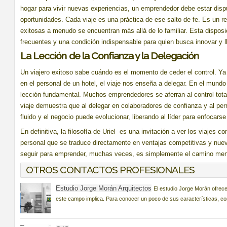
hogar para vivir nuevas experiencias, un emprendedor debe estar dispu
oportunidades. Cada viaje es una práctica de ese salto de fe. Es un 
exitosas a menudo se encuentran más allá de lo familiar. Esta disposic
frecuentes y una condición indispensable para quien busca innovar y ll
La Lección de la Confianza y la Delegación
Un viajero exitoso sabe cuándo es el momento de ceder el control. Ya s
en el personal de un hotel, el viaje nos enseña a delegar. En el mund
lección fundamental. Muchos emprendedores se aferran al control total
viaje demuestra que al delegar en colaboradores de confianza y al per
fluido y el negocio puede evolucionar, liberando al líder para enfocarse
En definitiva, la filosofía de Uriel es una invitación a ver los viajes 
personal que se traduce directamente en ventajas competitivas y nu
seguir para emprender, muchas veces, es simplemente el camino men
OTROS CONTACTOS PROFESIONALES
Estudio Jorge Morán Arquitectos
El estudio Jorge Morán ofrece
este campo implica. Para conocer un poco de sus características, co